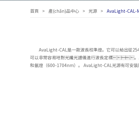
首頁
>
產(chǎn)品中心
>
光源
>
AvaLight-CA
AvaLight-CAL是一款波長校準燈。它可以給出從
可以非常容易地對光纖光譜儀進行波長定標。Av
和氬燈（600-1704nm）。 AvaLight-CAL光