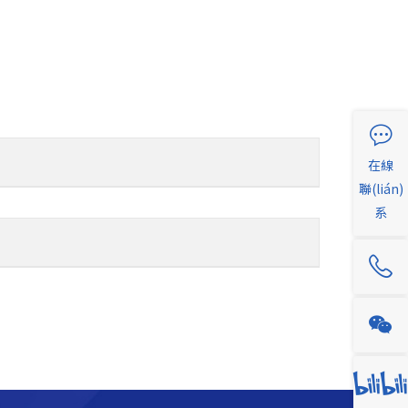
在線
聯(lián)
系